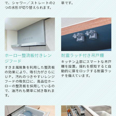
で、シャワー／ストレートの2
単です。
つの水形が切り替えられます。
ホーロー整流板付き
レン
耐震ラッチ付き吊戸棚
ジフード
キッチン上部にスマートな吊戸
棚を設置。揺れを感知すると自
すきま風現象を利用した整流板
動的に扉をロックする耐震ラッ
の効果により、吸引力がさらに
チを備えています。
ＵＰ。汚れのつきやすいレンジ
フードの吸気口に、高品位ホー
ローの整流板を採用しているの
で、油汚れも簡単に拭き取れま
す。