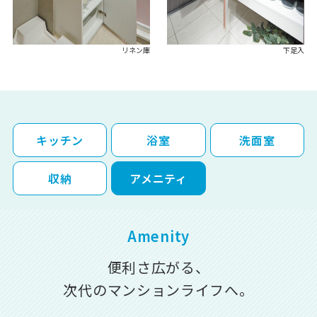
リネン庫
下足入
キッチン
浴室
洗面室
収納
アメニティ
Amenity
便利さ広がる、
次代のマンションライフへ。