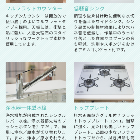
フルフラットカウンター
低騒音シンク
キッチンカウンターは開放的で
調理や後片付け時に便利な水切
使い勝手のよいフルフラットタ
りを備えたワイドシンク。シン
イプを採用。天板には、衝撃と
ク裏面の制振材効果により水ハ
熱に強い、人造大理石のスタイ
ネ音を低減し、作業中のうっか
リッシュなワークトップ素材を
り落とした食器やスプーンの音
使用しています。
も軽減。洗剤やスポンジをおけ
るアミカゴポケット付です。
浄水器一体型水栓
トッププレート
浄水機能が内蔵されたシングル
無水両面焼きグリル付きフラッ
レバー水栓。浄水器部先端のプ
トトッププレートコンロ。衝撃
ッシュボタンを押すだけで、簡
に強く、見た目も美しいトップ
単に浄水／原水が切り替わりま
プレート。凸凹の少ないフラッ
す。また、浄水／原水それぞれ
トトップだから、拭き掃除も簡