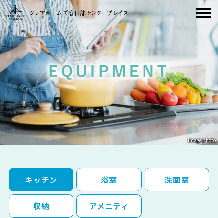
Image photo
キッチン
浴室
洗面室
収納
アメニティ