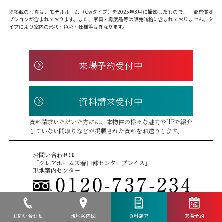
※掲載の写真は、モデルルーム（Cwタイプ）を2025年3月に撮影したもので、一部有償オ
プションが含まれております。また、家具・調度品等は販売価格に含まれておりません。タ
イプにより室内の形状・色彩・仕様等は異なります。
来場予約受付中
資料請求受付中
資料請求いただいた方には、本物件の様々な魅力やHPで紹介
していない間取りなどが掲載された資料をお送りします。
お問い合わせは
「クレアホームズ春日部センタープレイス」
現地案内センター
〈営業時間〉
10:00〜18:00
定休日：水曜・木曜・第3火曜（祝日除く）
携帯電話からもご利用になれます。
お問い合わせ
現地案内図
資料請求
来場予約