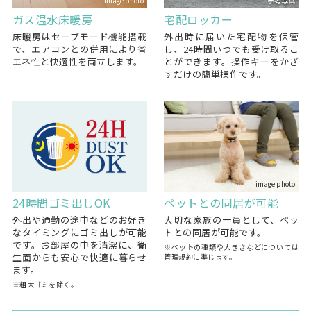
image photo
参考写真
ガス温水床暖房
宅配ロッカー
床暖房はセーブモード機能搭載
外出時に届いた宅配物を保管
で、エアコンとの併用により省
し、24時間いつでも受け取るこ
エネ性と快適性を両立します。
とができます。操作キーをかざ
すだけの簡単操作です。
image photo
24時間ゴミ出しOK
ペットとの同居が可能
外出や通勤の途中などのお好き
大切な家族の一員として、ペッ
なタイミングにゴミ出しが可能
トとの同居が可能です。
です。お部屋の中を清潔に、衛
※ペットの種類や大きさなどについては
生面からも安心で快適に暮らせ
管理規約に準じます。
ます。
※粗大ゴミを除く。