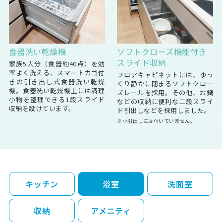
食器洗い乾燥機
ソフトクローズ機能付き
スライド収納
家族5人分（食器約40点）を効
率よく洗える、スマートカゴ付
フロアキャビネットには、ゆっ
きの引き出し式食器洗い乾燥
くり静かに閉まるソフトクロー
機。食器洗い乾燥機上には調理
ズレールを採用。その他、お鍋
小物を整理できる1段スライド
などの収納に便利な二段スライ
収納を設けています。
ド引出しなどを採用しました。
※小引出しには付いていません。
キッチン
浴室
洗面室
収納
アメニティ