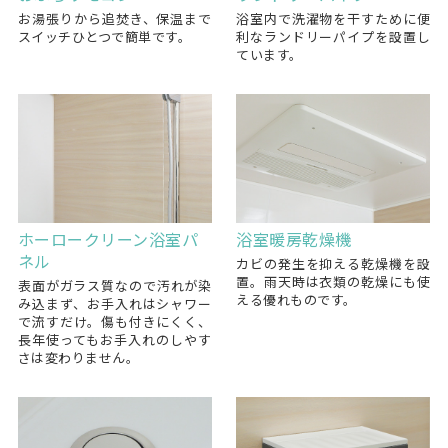
お湯張りから追焚き、保温まで
浴室内で洗濯物を干すために便
スイッチひとつで簡単です。
利なランドリーパイプを設置し
ています。
ホーロークリーン浴室パ
浴室暖房乾燥機
ネル
カビの発生を抑える乾燥機を設
置。雨天時は衣類の乾燥にも使
表面がガラス質なので汚れが染
える優れものです。
み込まず、お手入れはシャワー
で流すだけ。傷も付きにくく、
長年使ってもお手入れのしやす
さは変わりません。